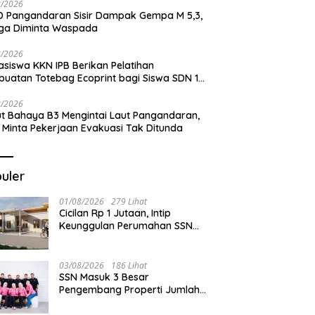
8/2026
 Pangandaran Sisir Dampak Gempa M 5,3,
ga Diminta Waspada
8/2026
siswa KKN IPB Berikan Pelatihan
uatan Totebag Ecoprint bagi Siswa SDN 1
akan
8/2026
t Bahaya B3 Mengintai Laut Pangandaran,
 Minta Pekerjaan Evakuasi Tak Ditunda
uler
01/08/2026
279 Lihat
Cicilan Rp 1 Jutaan, Intip
Keunggulan Perumahan SSN
Residence Cikembulan
03/08/2026
186 Lihat
SSN Masuk 3 Besar
Pengembang Properti Jumlah
Akad Terbanyak di