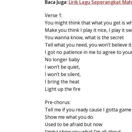
Baca Juga:
Lirik Lagu Seperangkat Maha
Verse 1:
You might think that what you get is w
Make you think I play it nice, I play it sw
You wanna know, what is the secret
Tell what you need, you won’t believe it
I got no patience in me to agree to you
No longer baby
I won’t be quiet,
I won’t be silent,
I bring the heat
Light up the fire
Pre-chorus:
Tell me if you ready cause I gotta game
Show me what you do
Used to be afraid but now
I’mma show you what I’m all about