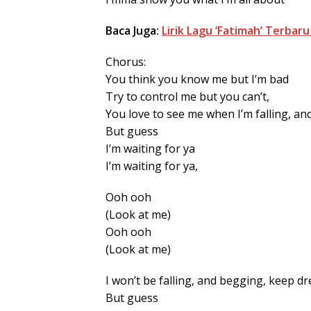
Baca Juga:
Lirik Lagu ‘Fatimah’ Terba
Chorus:
You think you know me but I’m bad
Try to control me but you can’t,
You love to see me when I’m falling, a
But guess
I’m waiting for ya
I’m waiting for ya,
Ooh ooh
(Look at me)
Ooh ooh
(Look at me)
I won’t be falling, and begging, keep d
But guess