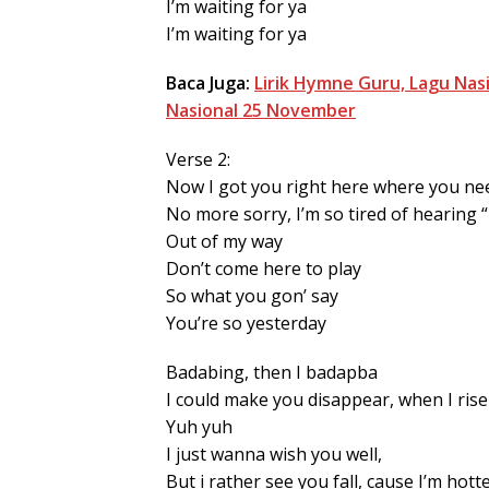
I’m waiting for ya
I’m waiting for ya
Baca Juga:
Lirik Hymne Guru, Lagu Nas
Nasional 25 November
Verse 2:
Now I got you right here where you nee
No more sorry, I’m so tired of hearing 
Out of my way
Don’t come here to play
So what you gon’ say
You’re so yesterday
Badabing, then I badapba
I could make you disappear, when I rise
Yuh yuh
I just wanna wish you well,
But i rather see you fall, cause I’m hott