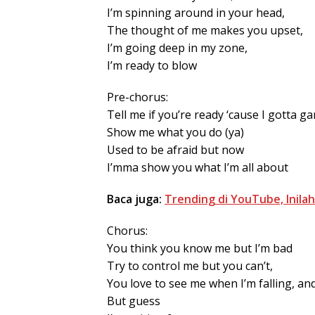
I’m spinning around in your head,
The thought of me makes you upset,
I’m going deep in my zone,
I’m ready to blow
Pre-chorus:
Tell me if you’re ready ‘cause I gotta g
Show me what you do (ya)
Used to be afraid but now
I’mma show you what I’m all about
Baca juga:
Trending di YouTube, Inilah
Chorus:
You think you know me but I’m bad
Try to control me but you can’t,
You love to see me when I’m falling, a
But guess