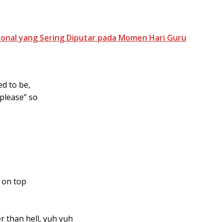
ional yang Sering Diputar pada Momen Hari Guru
d to be,
“please” so
 on top
er than hell, yuh yuh