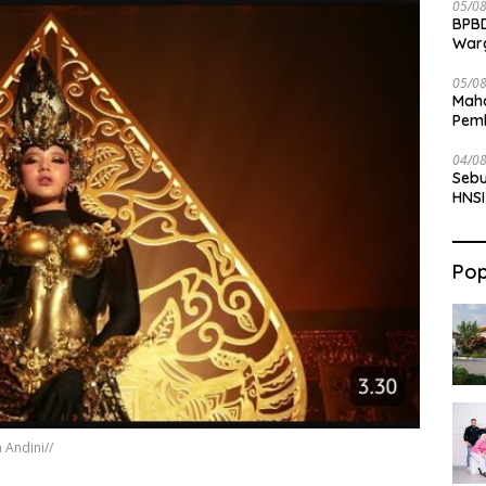
05/0
BPBD
War
05/0
Maha
Pemb
Bab
04/0
Sebu
HNSI
Pop
 Andini//