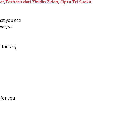
r,Terbaru dari Zinidin Zidan, Cipta Tri Suaka
hat you see
eet, ya
r fantasy
 for you