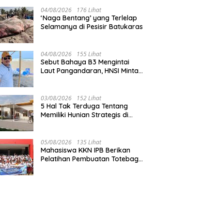
Pangandaran
04/08/2026
176 Lihat
‘Naga Bentang’ yang Terlelap
Selamanya di Pesisir Batukaras
04/08/2026
155 Lihat
Sebut Bahaya B3 Mengintai
Laut Pangandaran, HNSI Minta
Pekerjaan Evakuasi Tak
Ditunda
03/08/2026
152 Lihat
5 Hal Tak Terduga Tentang
Memiliki Hunian Strategis di
Jantung Pangandaran
05/08/2026
135 Lihat
Mahasiswa KKN IPB Berikan
Pelatihan Pembuatan Totebag
Ecoprint bagi Siswa SDN 1
Babakan