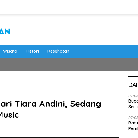
Wisata
Histori
Kesehatan
DA
07/0
dari Tiara Andini, Sedang
Bupa
Serti
Music
07/0
Batu
Pemk
Dam