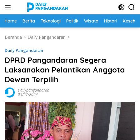
Langsung
ke
konten
Home
Berita
Teknologi
Politik
Wisata
Histori
Keseha
Beranda
Daily Pangandaran
Daily Pangandaran
DPRD Pangandaran Segera
Laksanakan Pelantikan Anggota
Dewan Terpilih
Dailypangandaran
03/07/2024