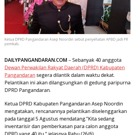
Ketua DPRD Pangandaran Asep Noordin sebut penyehatan APBD jadi PR
pemkab.
DAILYPANGANDARAN.COM
– Sebanyak 40 anggota
Dewan Perwakilan Rakyat Daerah (DPRD) Kabupaten
Pangandaran
segera dilantik dalam waktu dekat.
Pelantikan ini akan dilangsungkan di gedung paripurna
DPRD Pangandaran.
Ketua DPRD Kabupaten Pangandaran Asep Noordin
mengatakan, rencanannya pelantikan diselenggarkan
pada tanggal 5 Agustus mendatang.”Kita sedang
inventarisir dan pemberkasan para calon anggota
DPRD yang 40 itu,” jelasnya Rabu (26/6).