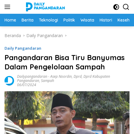
Langsung
ke
konten
Home
Berita
Teknologi
Politik
Wisata
Histori
Keseha
Beranda
Daily Pangandaran
Daily Pangandaran
Pangandaran Bisa Tiru Banyumas
Dalam Pengelolaan Sampah
Dailypangandaran
-
Asep Noordin
,
Dprd
,
Dprd Kabupaten
Pangandaran
,
Sampah
06/07/2024