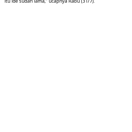
itu ide sudah lama,” ucapnya Rabu (31/7).