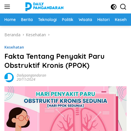
Langsung
ke
konten
Home
Berita
Teknologi
Politik
Wisata
Histori
Keseha
Beranda
Kesehatan
Kesehatan
Fakta Tentang Penyakit Paru
Obstruktif Kronis (PPOK)
Dailypangandaran
20/11/2024