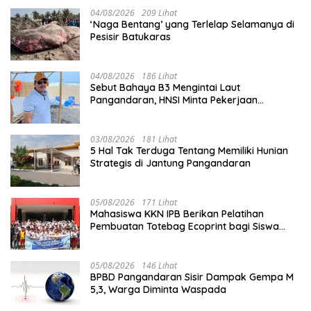
04/08/2026
209 Lihat
‘Naga Bentang’ yang Terlelap Selamanya di
Pesisir Batukaras
04/08/2026
186 Lihat
Sebut Bahaya B3 Mengintai Laut
Pangandaran, HNSI Minta Pekerjaan
Evakuasi Tak Ditunda
03/08/2026
181 Lihat
5 Hal Tak Terduga Tentang Memiliki Hunian
Strategis di Jantung Pangandaran
05/08/2026
171 Lihat
Mahasiswa KKN IPB Berikan Pelatihan
Pembuatan Totebag Ecoprint bagi Siswa
SDN 1 Babakan
05/08/2026
146 Lihat
BPBD Pangandaran Sisir Dampak Gempa M
5,3, Warga Diminta Waspada