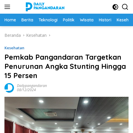
Langsung
ke
konten
Home
Berita
Teknologi
Politik
Wisata
Histori
Keseha
Beranda
Kesehatan
Kesehatan
Pemkab Pangandaran Targetkan
Penurunan Angka Stunting Hingga
15 Persen
Dailypangandaran
08/12/2024