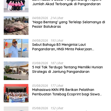
Jumlah Akad Terbanyak di Pangandaran
04/08/2026
214 Lihat
‘Naga Bentang’ yang Terlelap Selamanya di
Pesisir Batukaras
04/08/2026
193 Lihat
Sebut Bahaya B3 Mengintai Laut
Pangandaran, HNSI Minta Pekerjaan
Evakuasi Tak Ditunda
03/08/2026
187 Lihat
5 Hal Tak Terduga Tentang Memiliki Hunian
Strategis di Jantung Pangandaran
05/08/2026
177 Lihat
Mahasiswa KKN IPB Berikan Pelatihan
Pembuatan Totebag Ecoprint bagi Siswa
SDN 1 Babakan
05/08/2026
152 Lihat