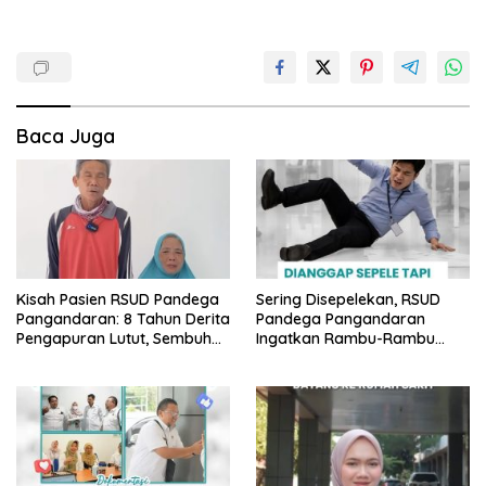
Baca Juga
Kisah Pasien RSUD Pandega
Sering Disepelekan, RSUD
Pangandaran: 8 Tahun Derita
Pandega Pangandaran
Pengapuran Lutut, Sembuh
Ingatkan Rambu-Rambu
Total Berkat Operasi Gratis
Bahaya K3 di Lingkungan
BPJS
Kantor