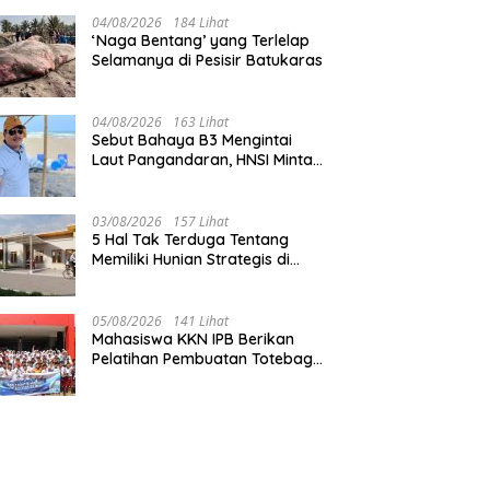
Pangandaran
04/08/2026
184 Lihat
‘Naga Bentang’ yang Terlelap
Selamanya di Pesisir Batukaras
04/08/2026
163 Lihat
Sebut Bahaya B3 Mengintai
Laut Pangandaran, HNSI Minta
Pekerjaan Evakuasi Tak
Ditunda
03/08/2026
157 Lihat
5 Hal Tak Terduga Tentang
Memiliki Hunian Strategis di
Jantung Pangandaran
05/08/2026
141 Lihat
Mahasiswa KKN IPB Berikan
Pelatihan Pembuatan Totebag
Ecoprint bagi Siswa SDN 1
Babakan