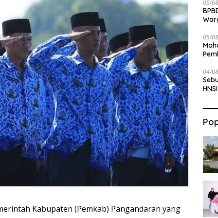
05/0
BPBD
War
05/0
Maha
Pemb
Bab
04/0
Sebu
HNSI
Pop
merintah Kabupaten (Pemkab) Pangandaran yang