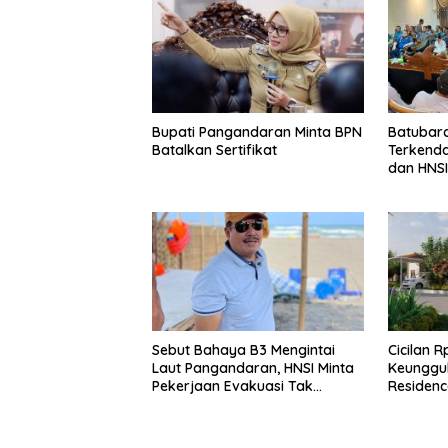
Bupati Pangandaran Minta BPN
Batubar
Batalkan Sertifikat
Terkend
dan HNSI
serta D
Sebut Bahaya B3 Mengintai
Cicilan R
Laut Pangandaran, HNSI Minta
Keunggu
Pekerjaan Evakuasi Tak
Residenc
Ditunda