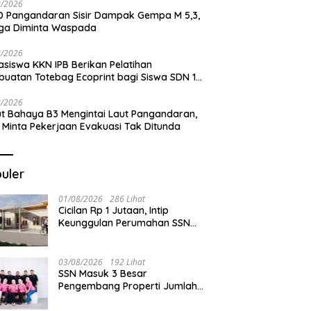
8/2026
 Pangandaran Sisir Dampak Gempa M 5,3,
ga Diminta Waspada
8/2026
siswa KKN IPB Berikan Pelatihan
uatan Totebag Ecoprint bagi Siswa SDN 1
akan
8/2026
t Bahaya B3 Mengintai Laut Pangandaran,
 Minta Pekerjaan Evakuasi Tak Ditunda
uler
01/08/2026
286 Lihat
Cicilan Rp 1 Jutaan, Intip
Keunggulan Perumahan SSN
Residence Cikembulan
03/08/2026
192 Lihat
SSN Masuk 3 Besar
Pengembang Properti Jumlah
Akad Terbanyak di