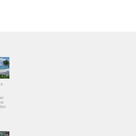
ta
an
si
dden