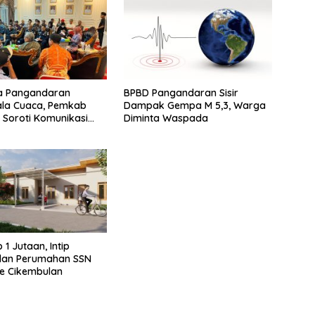
a Pangandaran
BPBD Pangandaran Sisir
ala Cuaca, Pemkab
Dampak Gempa M 5,3, Warga
 Soroti Komunikasi
Diminta Waspada
ampak Lingkungan
p 1 Jutaan, Intip
lan Perumahan SSN
e Cikembulan