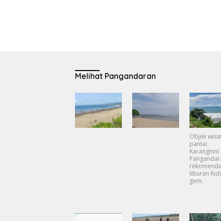
Melihat Pangandaran
Objek wisa
pantai
Karangnini
Pangandar
rekomenda
liburan hi
gem.