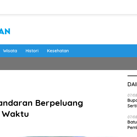
Wisata
Histori
Kesehatan
DA
07/0
andaran Berpeluang
Bupa
Serti
h Waktu
07/0
Batu
Pemk
Dam