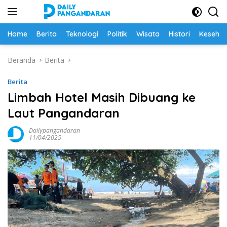
Langsung
ke
konten
Home
Berita
Teknologi
Politik
Wisata
Histori
Keseha
Beranda
Berita
Berita
Limbah Hotel Masih Dibuang ke
Laut Pangandaran
Dailypangandaran
11/04/2025