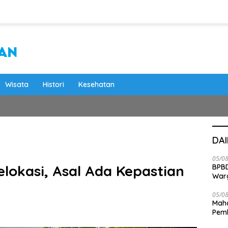
Wisata
Histori
Kesehatan
DA
05/0
lokasi, Asal Ada Kepastian
BPBD
War
05/0
Maha
Pemb
Bab