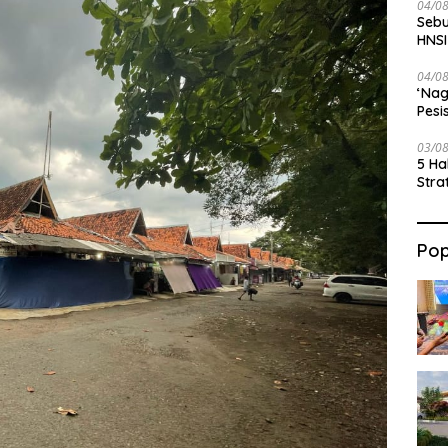
04/0
Sebu
HNSI
04/0
‘Nag
Pesi
03/0
5 Ha
Stra
Pop