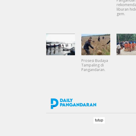
Pangandar
rekomenda
liburan hi
gem.
Prosesi Budaya
Tampaling di
Pangandaran.
tutup