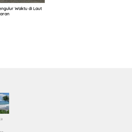
engulur Waktu di Laut
aran
ta