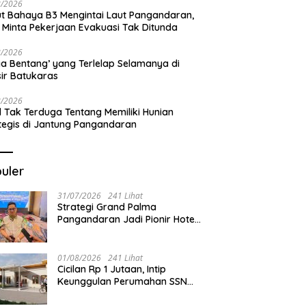
8/2026
t Bahaya B3 Mengintai Laut Pangandaran,
 Minta Pekerjaan Evakuasi Tak Ditunda
8/2026
a Bentang’ yang Terlelap Selamanya di
sir Batukaras
8/2026
l Tak Terduga Tentang Memiliki Hunian
tegis di Jantung Pangandaran
uler
31/07/2026
241 Lihat
Strategi Grand Palma
Pangandaran Jadi Pionir Hotel
Syariah
01/08/2026
241 Lihat
Cicilan Rp 1 Jutaan, Intip
Keunggulan Perumahan SSN
Residence Cikembulan