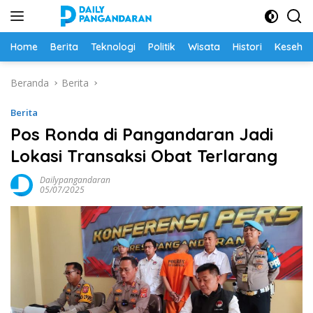
Langsung
ke
konten
Home
Berita
Teknologi
Politik
Wisata
Histori
Keseha
Beranda
Berita
Berita
Pos Ronda di Pangandaran Jadi
Lokasi Transaksi Obat Terlarang
Dailypangandaran
05/07/2025