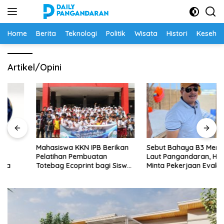
Langsung
ke
konten
Home
Berita
Teknologi
Politik
Wisata
Histori
Keseha
Artikel/Opini
Mahasiswa KKN IPB Berikan
Sebut Bahaya B3 Mengintai
Pelatihan Pembuatan
Laut Pangandaran, HNSI
Totebag Ecoprint bagi Siswa
Minta Pekerjaan Evakuasi
SDN 1 Babakan
Tak Ditunda