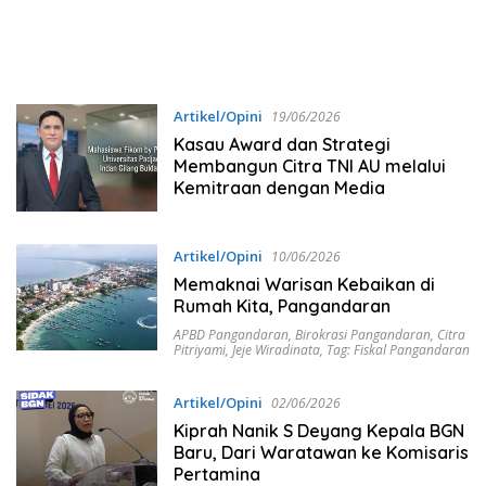
Artikel/Opini
19/06/2026
Kasau Award dan Strategi
Membangun Citra TNI AU melalui
Kemitraan dengan Media
Artikel/Opini
10/06/2026
Memaknai Warisan Kebaikan di
Rumah Kita, Pangandaran
APBD Pangandaran
,
Birokrasi Pangandaran
,
Citra
Pitriyami
,
Jeje Wiradinata
,
Tag: Fiskal Pangandaran
Artikel/Opini
02/06/2026
Kiprah Nanik S Deyang Kepala BGN
Baru, Dari Waratawan ke Komisaris
Pertamina