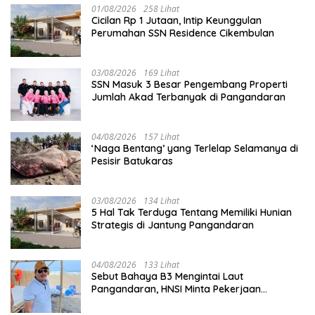
01/08/2026
258 Lihat
Cicilan Rp 1 Jutaan, Intip Keunggulan
Perumahan SSN Residence Cikembulan
03/08/2026
169 Lihat
SSN Masuk 3 Besar Pengembang Properti
Jumlah Akad Terbanyak di Pangandaran
04/08/2026
157 Lihat
‘Naga Bentang’ yang Terlelap Selamanya di
Pesisir Batukaras
03/08/2026
134 Lihat
5 Hal Tak Terduga Tentang Memiliki Hunian
Strategis di Jantung Pangandaran
04/08/2026
133 Lihat
Sebut Bahaya B3 Mengintai Laut
Pangandaran, HNSI Minta Pekerjaan
Evakuasi Tak Ditunda