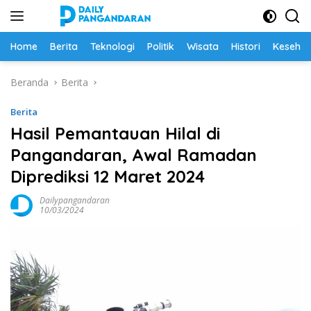
Langsung
ke
konten
Home
Berita
Teknologi
Politik
Wisata
Histori
Keseha
Beranda
Berita
Berita
Hasil Pemantauan Hilal di
Pangandaran, Awal Ramadan
Diprediksi 12 Maret 2024
Dailypangandaran
10/03/2024