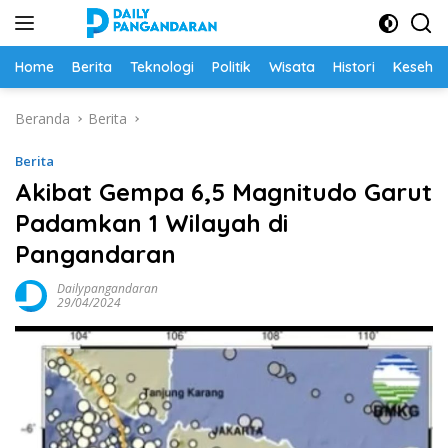
Langsung
ke
konten
Home
Berita
Teknologi
Politik
Wisata
Histori
Keseha
Beranda
Berita
Berita
Akibat Gempa 6,5 Magnitudo Garut
Padamkan 1 Wilayah di
Pangandaran
Dailypangandaran
29/04/2024