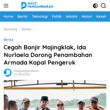
Langsung
ke
konten
Home
Berita
Teknologi
Politik
Wisata
Histori
Keseha
Beranda
Berita
Berita
​Cegah Banjir Majingklak, Ida
Nurlaela Dorong Penambahan
Armada Kapal Pengeruk
Dailypangandaran
01/06/2026