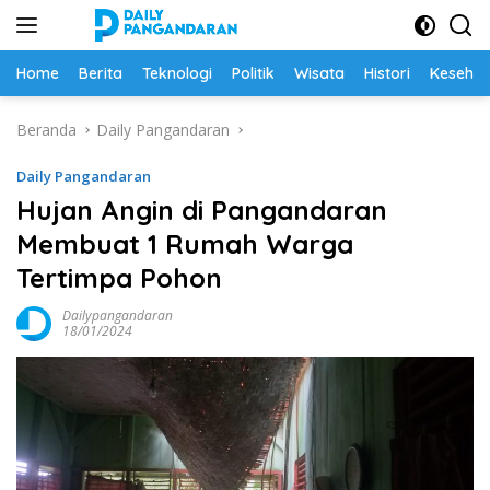
Langsung
ke
konten
Home
Berita
Teknologi
Politik
Wisata
Histori
Keseha
Beranda
Daily Pangandaran
Daily Pangandaran
Hujan Angin di Pangandaran
Membuat 1 Rumah Warga
Tertimpa Pohon
Dailypangandaran
18/01/2024