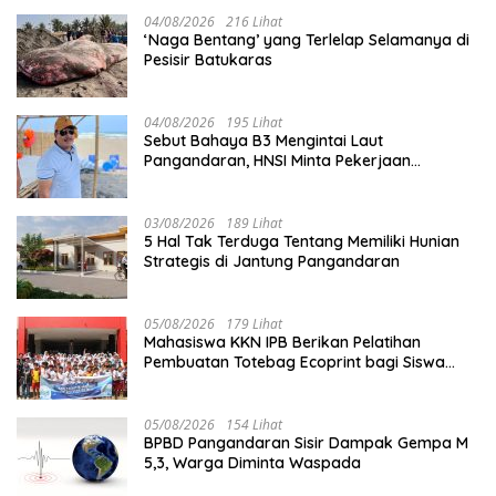
04/08/2026
216 Lihat
‘Naga Bentang’ yang Terlelap Selamanya di
Pesisir Batukaras
04/08/2026
195 Lihat
Sebut Bahaya B3 Mengintai Laut
Pangandaran, HNSI Minta Pekerjaan
Evakuasi Tak Ditunda
03/08/2026
189 Lihat
5 Hal Tak Terduga Tentang Memiliki Hunian
Strategis di Jantung Pangandaran
05/08/2026
179 Lihat
Mahasiswa KKN IPB Berikan Pelatihan
Pembuatan Totebag Ecoprint bagi Siswa
SDN 1 Babakan
05/08/2026
154 Lihat
BPBD Pangandaran Sisir Dampak Gempa M
5,3, Warga Diminta Waspada