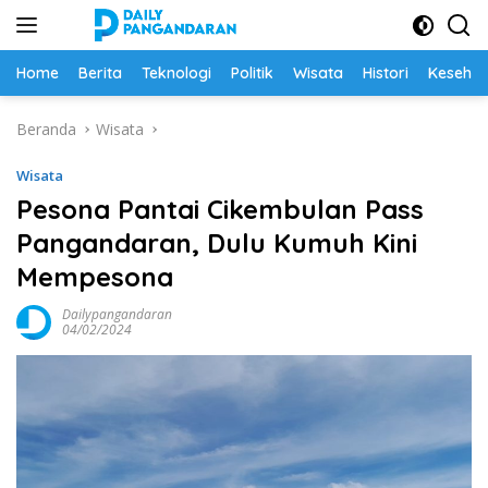
Langsung
ke
konten
Home
Berita
Teknologi
Politik
Wisata
Histori
Keseha
Beranda
Wisata
Wisata
Pesona Pantai Cikembulan Pass
Pangandaran, Dulu Kumuh Kini
Mempesona
Dailypangandaran
04/02/2024